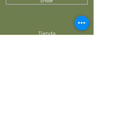
Enviar
Tienda
Muebles
Lámparas
Tapetes
Acerca de HOMUS
Nosotros
Contacto
Servicio al cliente
Envío y devoluciones
Política de la tienda