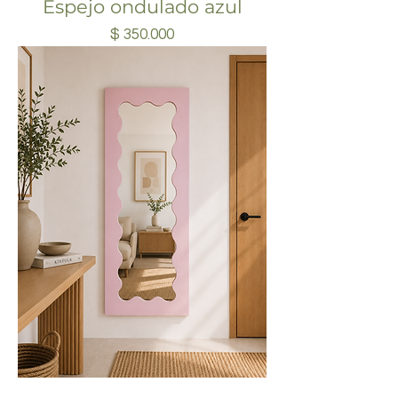
Espejo ondulado azul
Precio
$ 350.000