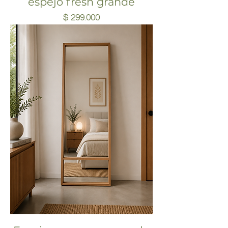
espejo fresh grande
Precio
$ 299.000