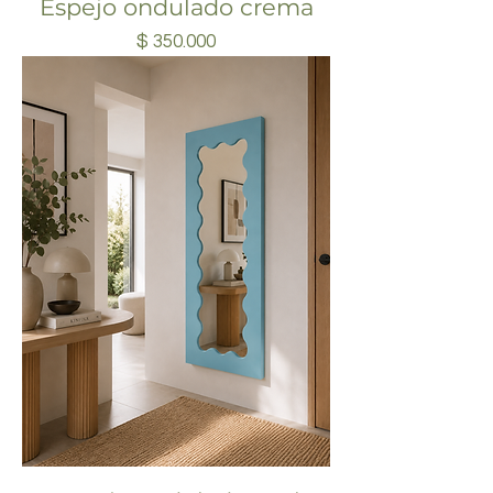
Espejo ondulado crema
Precio
$ 350.000