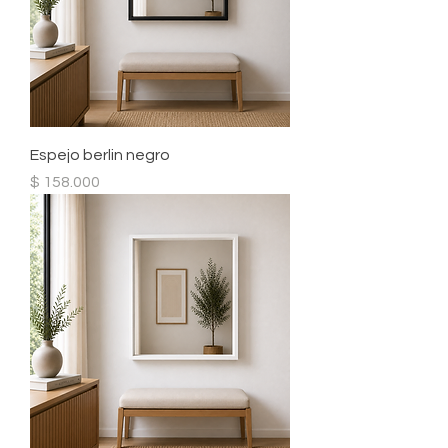
Espejo berlin negro
Precio
$ 158.000