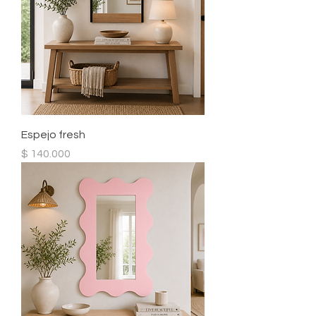
Espejo fresh
Precio
$ 140.000