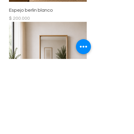
Espejo berlin blanco
Precio
$ 200.000
Espejo Berlin caramelo
Precio
$ 197.019
Cargar más