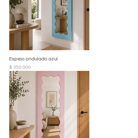
Espejo ondulado azul
Precio
$ 350.000