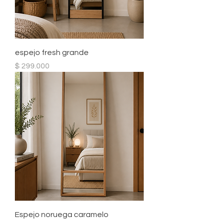
espejo fresh grande
Precio
$ 299.000
Espejo noruega caramelo