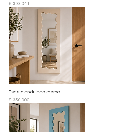
Precio
$ 393.041
Espejo ondulado crema
Precio
$ 350.000