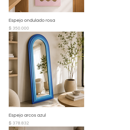
Espejo ondulado rosa
Precio
$ 350.000
Espejo arcos azul
Precio
$ 378.832