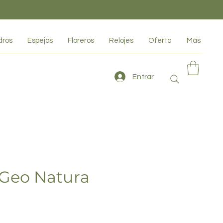
dros
Espejos
Floreros
Relojes
Oferta
Más
Entrar
 Geo Natura
io