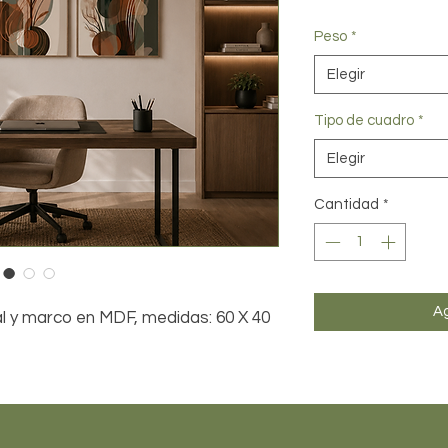
Peso
*
Elegir
Tipo de cuadro
*
Elegir
Cantidad
*
Ag
al y marco en MDF, medidas: 60 X 40