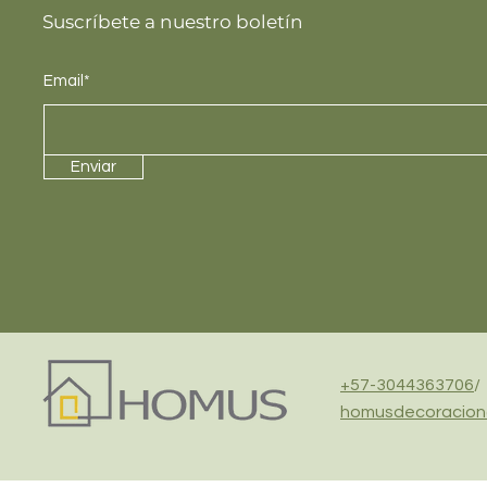
Suscríbete a nuestro boletín
Email*
Enviar
+57-3044363706
/
homusdecoracion